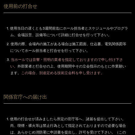
使用前の打合せ
1. 使用当日の遅くとも3週間前迄にホール担当者とスケジュールやプログラ
ム、会場設営、設備等について詳細に打合せを行って下さい。
2. 使用の際、会場内の施工がある場合は施工図面、仕込書、電気関係図等
についてホール担当者と打合せを行って下さい。
3.
当ホールでは音響・照明の業者を指定しておりますので申し付け下さ
い。
外部業者と打合せの上、使用期間中その立会指示のもとに作業願い
ます。
この場合、別途定める技術立会料を申し受けます。
関係官庁への届け出
1. 使用の打合せが済みましたら所定の官庁等へ、諸届を提出して下さい。
尚、喫煙・裸火等は禁止行為として指定されておりますので必要な場合
は、あらかじめ消防署に申請書を提出し、許可を受けて下さい。（この