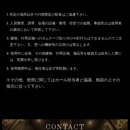
1. 所定の場所以外での喫煙及び飲食はご遠慮下さい。
2. 人員整理、誘導、会場の設備・整理、控室での盗難、事故防止は使用者
の責任において対処して下さい。
3. 建物、付帯設備へのガムテープ貼り付けや釘打ちはできませんのでご注
意下さい。又、壁への機材等の立掛けは禁止します。
4. 使用中に会場、その他建物、付帯設備、備品等を破損又は紛失した際に
は、実費を申し受けます。
5. 使用期間中は、責任者は必ず常駐願います。
※その他、使用に関してはホール担当者と協議、相談の上その
指示に従って下さい。
CONTACT