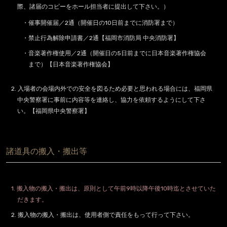
際、諸届のコピーをホール担当者に提出して下さい。）
・催事開催届／2通（開催日の10日前までに消防署まで）
・禁止行為解除申請書／2通【福岡市消防局 中央消防署】
・音楽著作権使用／2通（開催日の5日前までに日本音楽著作権協会
まで）【日本音楽著作権協会】
2. 入場者の会場内外での安全を図るため必要と思われる場合には、福岡県
中央警察署に事前に内容等を連絡し、協力を依頼するようにして下さ
い。【福岡県中央警察署】
諸道具の搬入・搬出等
1. 搬入物の搬入・搬出は、原則として午前9時以降午後10時迄とさせていた
だきます。
2. 搬入物の搬入・搬出は、使用者側で責任をもって行って下さい。