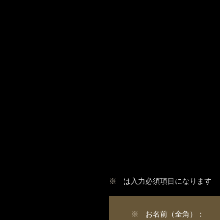
※
は入力必須項目になります
※
お名前（全角）：