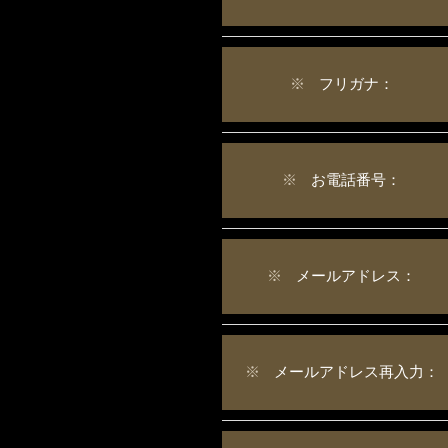
※
フリガナ：
※
お電話番号：
※
メールアドレス：
※
メールアドレス再入力：