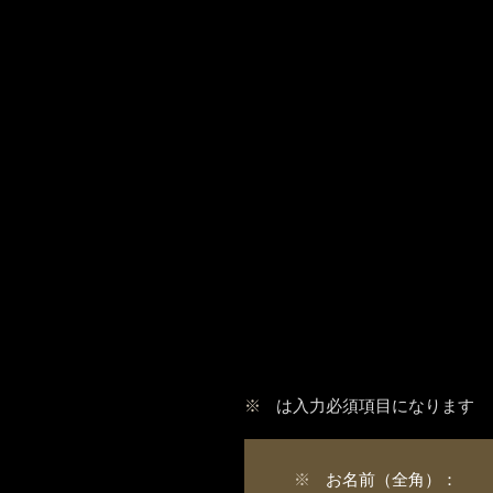
※
は入力必須項目になります
※
お名前（全角）：