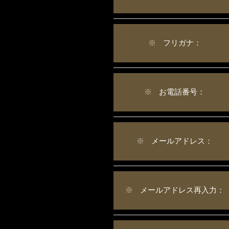
※
フリガナ：
※
お電話番号：
※
メールアドレス：
※
メールアドレス再入力：