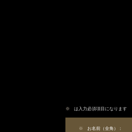
※
は入力必須項目になります
※
お名前（全角）：