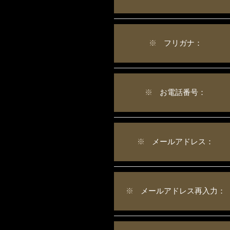
※
フリガナ：
※
お電話番号：
※
メールアドレス：
※
メールアドレス再入力：