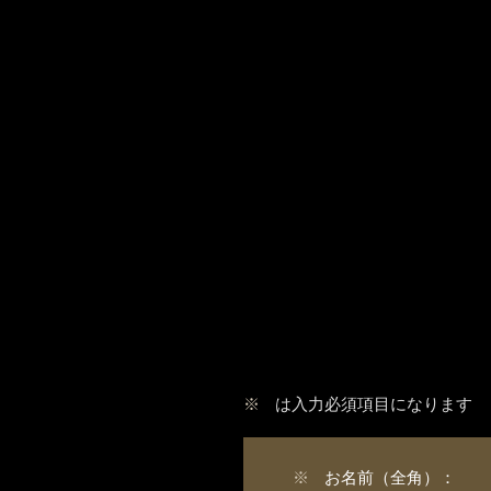
※
は入力必須項目になります
※
お名前（全角）：