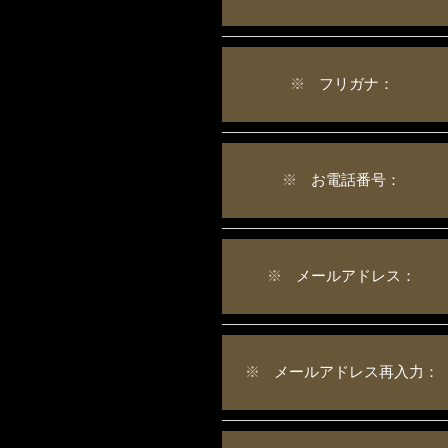
※
フリガナ：
※
お電話番号：
※
メールアドレス：
※
メールアドレス再入力：