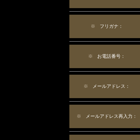
※
フリガナ：
※
お電話番号：
※
メールアドレス：
※
メールアドレス再入力：