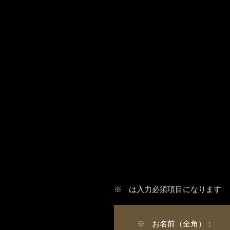
※
は入力必須項目になります
※
お名前（全角）：