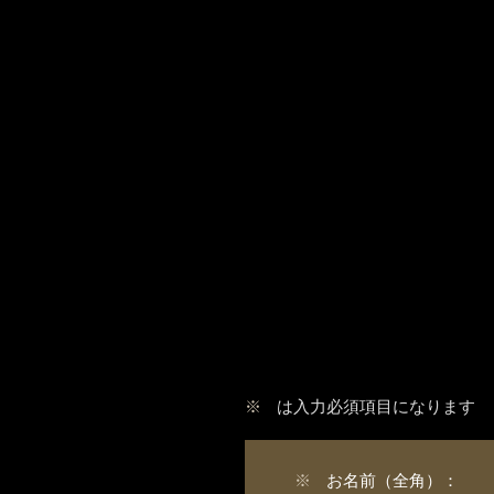
※
は入力必須項目になります
※
お名前（全角）：