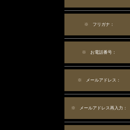
※
フリガナ：
※
お電話番号：
※
メールアドレス：
※
メールアドレス再入力：