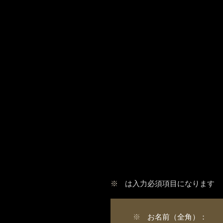
※
は入力必須項目になります
※
お名前（全角）：