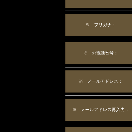
※
フリガナ：
※
お電話番号：
※
メールアドレス：
※
メールアドレス再入力：