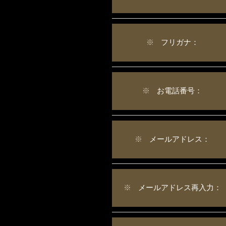
※
フリガナ：
※
お電話番号：
※
メールアドレス：
※
メールアドレス再入力：