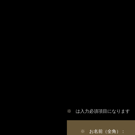
※
は入力必須項目になります
※
お名前（全角）：