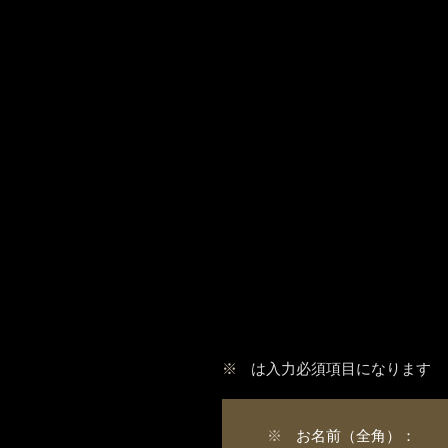
※
は入力必須項目になります
※
お名前（全角）：