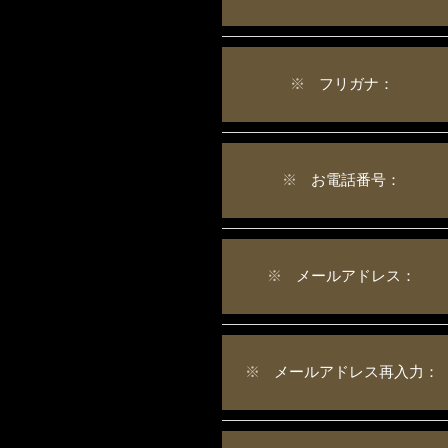
※
フリガナ：
※
お電話番号：
※
メールアドレス：
※
メールアドレス再入力：