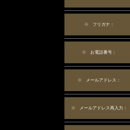
※
フリガナ：
※
お電話番号：
※
メールアドレス：
※
メールアドレス再入力：