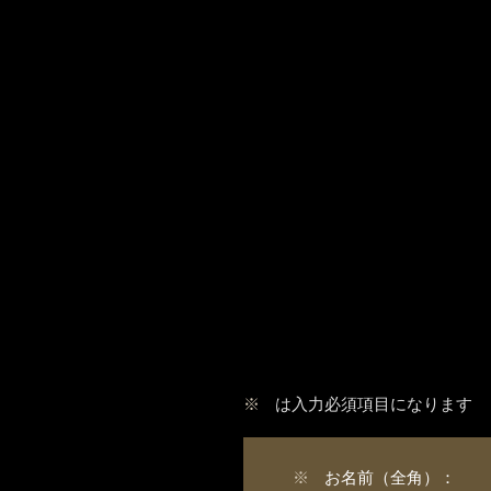
※
は入力必須項目になります
※
お名前（全角）：