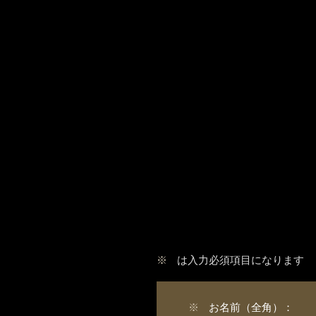
※
は入力必須項目になります
※
お名前（全角）：