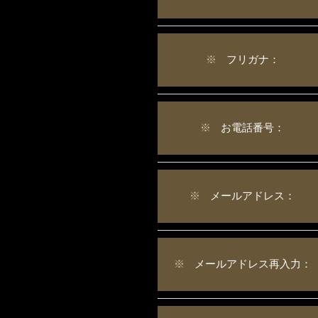
※
フリガナ：
※
お電話番号：
※
メールアドレス：
※
メールアドレス再入力：