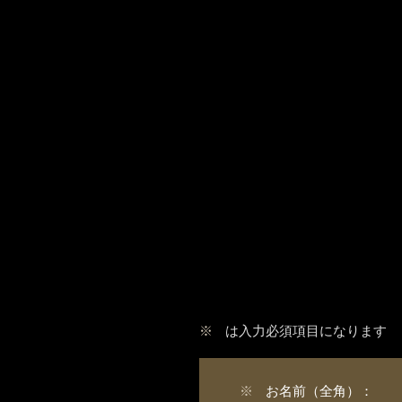
※
は入力必須項目になります
※
お名前（全角）：