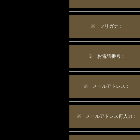
※
フリガナ：
※
お電話番号：
※
メールアドレス：
※
メールアドレス再入力：