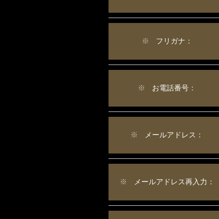
※
フリガナ：
※
お電話番号：
※
メールアドレス：
※
メールアドレス再入力：