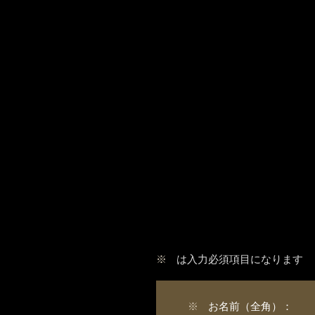
※
は入力必須項目になります
※
お名前（全角）：