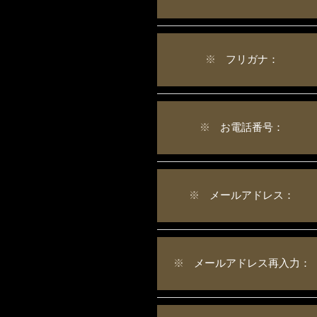
※
フリガナ：
※
お電話番号：
※
メールアドレス：
※
メールアドレス再入力：