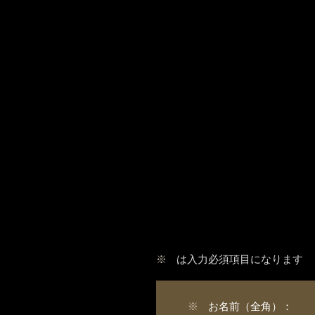
※
は入力必須項目になります
※
お名前（全角）：