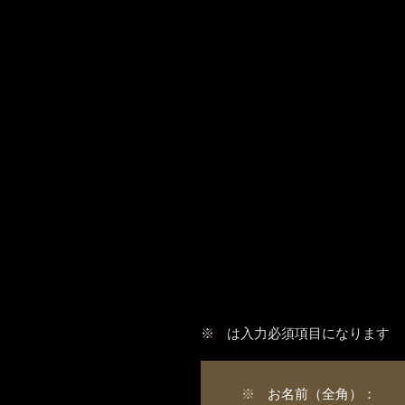
※
は入力必須項目になります
※
お名前（全角）：