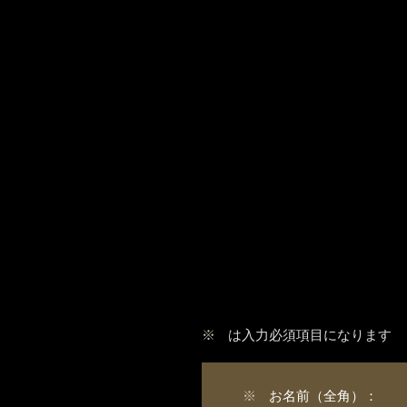
※
は入力必須項目になります
※
お名前（全角）：