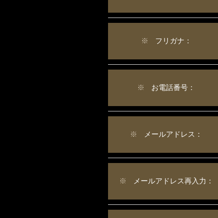
※
フリガナ：
※
お電話番号：
※
メールアドレス：
※
メールアドレス再入力：