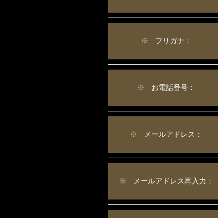
※
フリガナ：
※
お電話番号：
※
メールアドレス：
※
メールアドレス再入力：