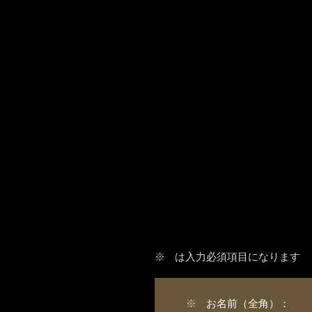
※
は入力必須項目になります
※
お名前（全角）：