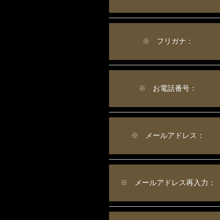
※
フリガナ：
※
お電話番号：
※
メールアドレス：
※
メールアドレス再入力：