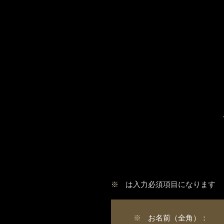
※
は入力必須項目になります
※
お名前（全角）：