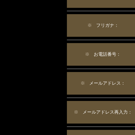
※
フリガナ：
※
お電話番号：
※
メールアドレス：
※
メールアドレス再入力：