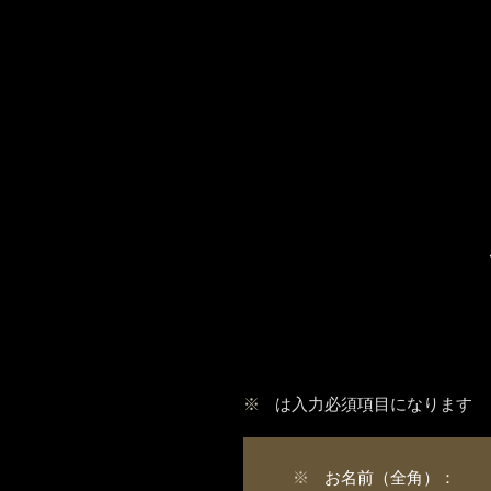
※
は入力必須項目になります
※
お名前（全角）：