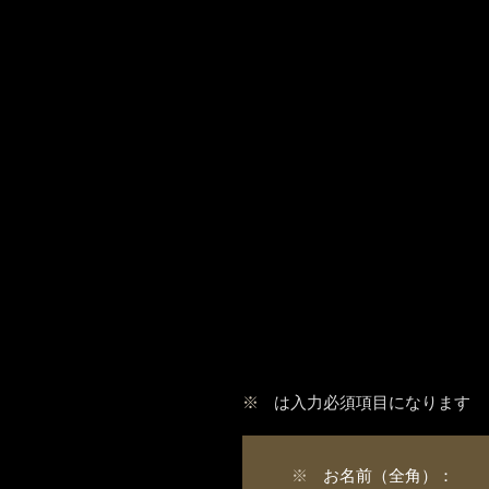
※
は入力必須項目になります
※
お名前（全角）：