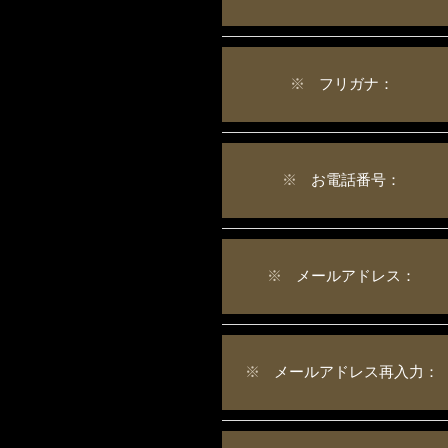
※
フリガナ：
※
お電話番号：
※
メールアドレス：
※
メールアドレス再入力：