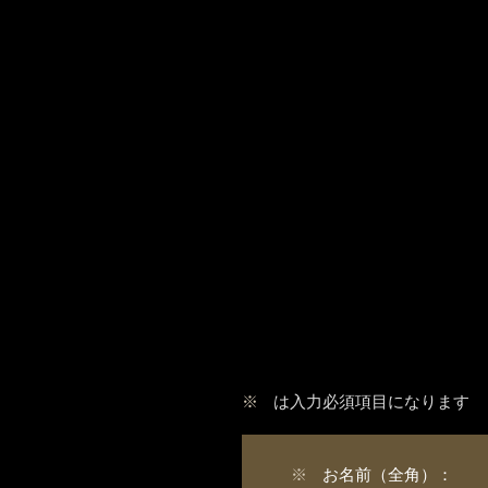
※
は入力必須項目になります
※
お名前（全角）：