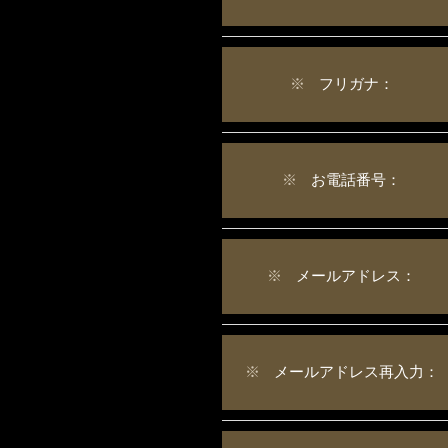
※
フリガナ：
※
お電話番号：
※
メールアドレス：
※
メールアドレス再入力：