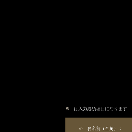
※
は入力必須項目になります
※
お名前（全角）：