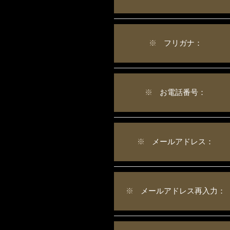
※
フリガナ：
※
お電話番号：
※
メールアドレス：
※
メールアドレス再入力：