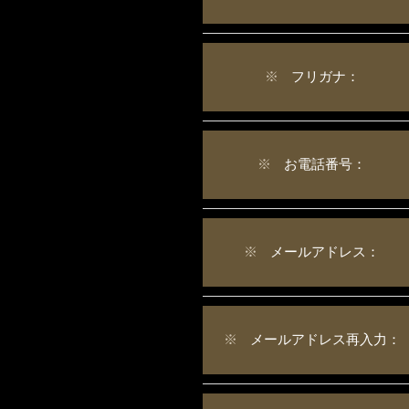
※
フリガナ：
※
お電話番号：
※
メールアドレス：
※
メールアドレス再入力：