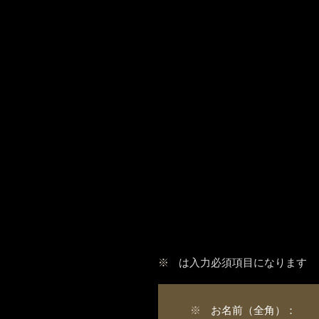
※
は入力必須項目になります
※
お名前（全角）：